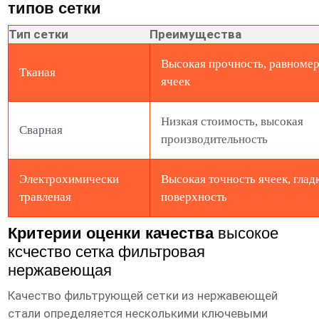
типов сетки
Тип сетки
Преимущества
Высокая прочность, равноме
Тканая
ячеек
Низкая стоимость, высокая
Сварная
производительность
Электрохимически
Высокая точность ячеек, глад
травленая
поверхность
Критерии оценки качества
высокое
ксчество сетка фильтровая
нержавеющая
Качество фильтрующей сетки из нержавеющей
стали определяется несколькими ключевыми