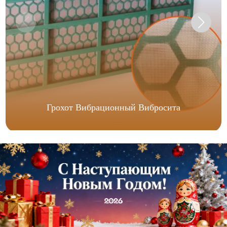
Грохот Вибрационный Вибросита