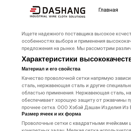
Главная
высокое ксчество сет
Ищете надежного поставщика
высокое ксчес
особенностях выбора и применения высококач
предложения на рынке. Мы рассмотрим различ
Характеристики высококачест
Материал и его свойства
Качество
проволочной сетки
напрямую зависит
сталь, нержавеющая сталь и другие специаль
областью применения. Нержавеющая сталь, нап
обеспечивает хорошую защиту от ржавчины пр
прочнее сетка.
ООО Хэбэй Дашан Изделия Из 
Размер ячеек и их форма
Проволочные сетки с квадратными ячейками
ш
конкретных задач. Мелкая сетка используется