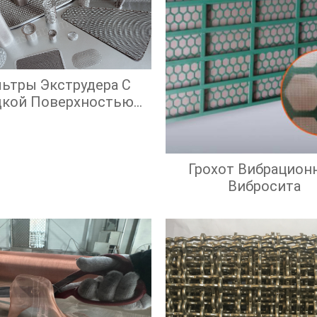
ьтры Экструдера С
дкой Поверхностью
крана И Высокой
ффективностью
Фильтрации
Грохот Вибрацион
Вибросита