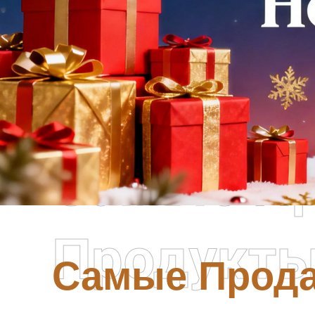
Самые П
Продукт
Самые Прод