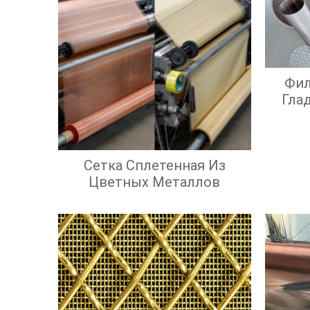
Фил
Гла
Э
Э
Сетка Сплетенная Из
Цветных Металлов