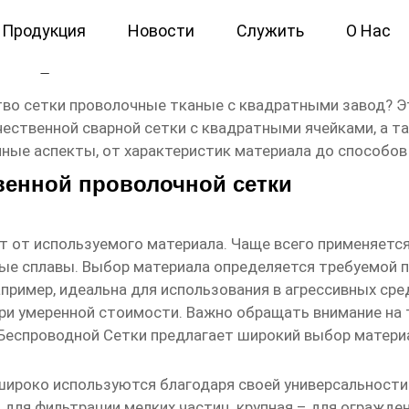
Продукция
Новости
Служить
О Нас
ки проволочные тканые с к
тво сетки проволочные тканые с квадратными завод
? 
ественной сварной сетки с квадратными ячейками, а та
ные аспекты, от характеристик материала до способов
венной проволочной сетки
 от используемого материала. Чаще всего применяется
ные сплавы. Выбор материала определяется требуемой 
ример, идеальна для использования в агрессивных сред
и умеренной стоимости. Важно обращать внимание на 
Беспроводной Сетки
предлагает широкий выбор материа
ироко используются благодаря своей универсальности.
 для фильтрации мелких частиц, крупная – для огражде