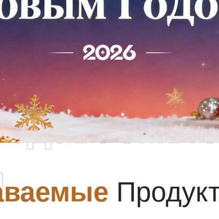
родаваемы
ы
аваемые
Продук