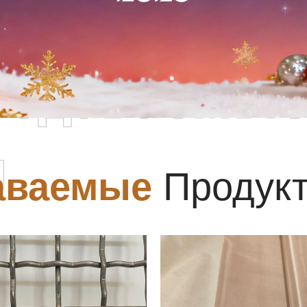
родаваемы
ы
аваемые
Продук