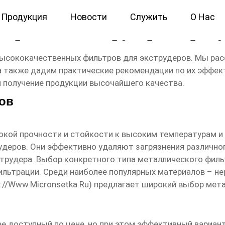
Продукция
Новости
Служить
О Нас
ьтры для экструдеров прод
ысококачественных фильтров для экструдеров. Мы рас
 а также дадим практические рекомендации по их эффе
 получение продукции высочайшего качества.
ов
окой прочности и стойкости к высоким температурам и
деров. Они эффективно удаляют загрязнения различного
струдера. Выбор конкретного типа металлического фил
ильтрации. Среди наиболее популярных материалов – 
://www.micronsetka.ru
) предлагает широкий выбор мет
 доступный по цене, но при этом эффективный вариан