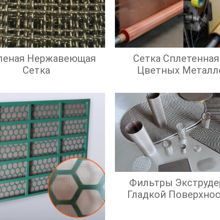
леная Нержавеющая
Сетка Сплетенная
Сетка
Цветных Металл
Фильтры Экструде
Гладкой Поверхно
Экрана И Высок
Эффективност