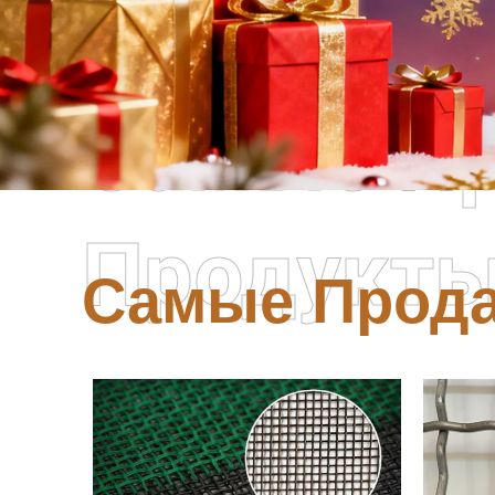
Самые П
Продукт
Самые Прод