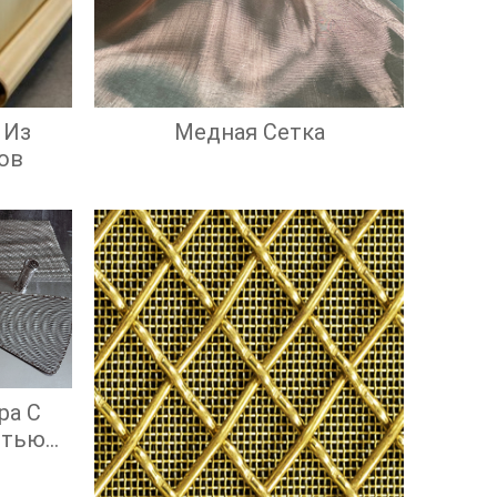
 Из
Медная Сетка
ов
ра С
стью
ой
ью