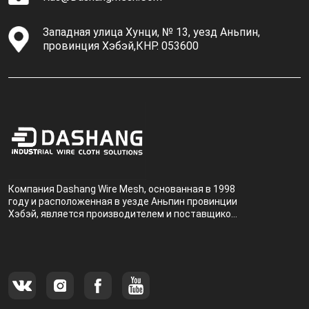
Западная улица Хунци, № 13, уезд Аньпин,
провинция Хэбэй,КНР. 053600
Компания Dashang Wire Mesh, основанная в 1998
году и расположенная в уезде Аньпин провинции
Хэбэй, является производителем и поставщиком,
специализирующимся на производстве и
продаже металлических фильтров.