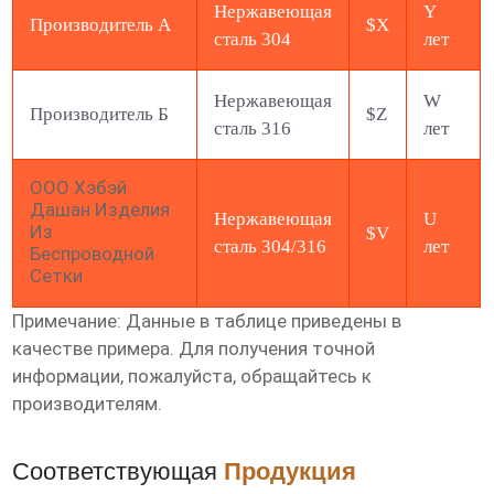
Нержавеющая
Y
Производитель А
$X
сталь 304
лет
Нержавеющая
W
Производитель Б
$Z
сталь 316
лет
ООО Хэбэй
Дашан Изделия
Нержавеющая
U
Из
$V
сталь 304/316
лет
Беспроводной
Сетки
Примечание: Данные в таблице приведены в
качестве примера. Для получения точной
информации, пожалуйста, обращайтесь к
производителям.
Соответствующая
Продукция