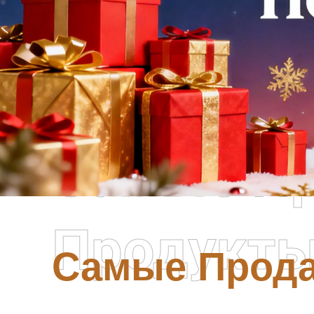
Самые П
Продукт
Самые Прод