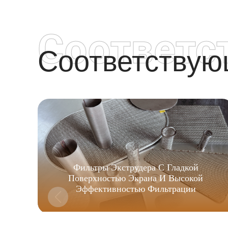
Соответс
Соответству
Фильтры Экструдера С Гладкой
Поверхностью Экрана И Высокой
Эффективностью Фильтрации