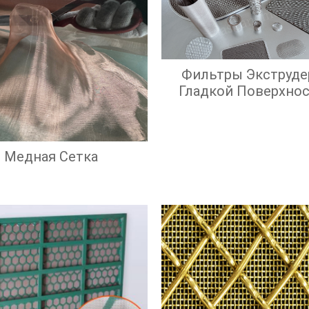
Фильтры Экструде
Гладкой Поверхно
Экрана И Высок
Эффективност
Фильтрации
Медная Сетка