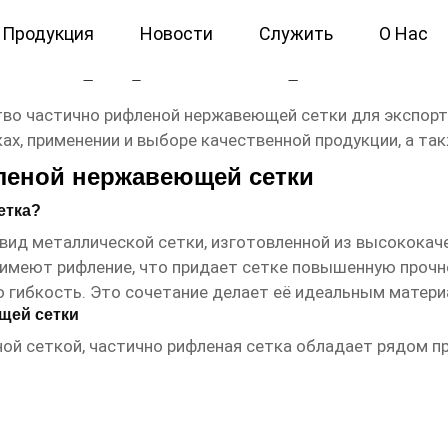
Продукция
Новости
Служить
О Нас
тично рифленая нержавеющ
тво частично рифленой нержавеющей сетки
для экспорт
, применении и выборе качественной продукции, а та
леной нержавеющей сетки
етка?
вид металлической сетки, изготовленной из высокока
имеют рифление, что придает сетке повышенную прочно
 гибкость. Это сочетание делает её идеальным матери
щей сетки
ной сеткой, частично рифленая сетка обладает рядом п