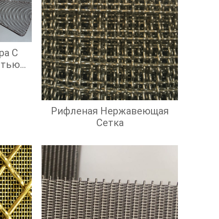
ра С
стью
ой
ью
Рифленая Нержавеющая
Сетка