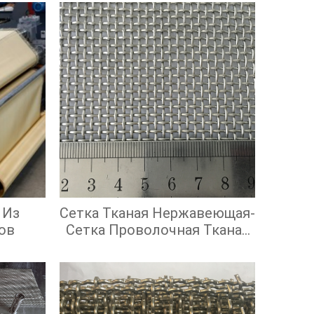
 Из
Сетка Тканая Нержавеющая-
ов
Сетка Проволочная Тканая
С Квадратными Ячейками