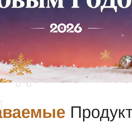
родаваемы
ы
аваемые
Продук