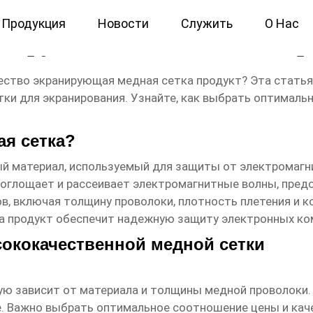
Продукция
Новости
Служить
О Нас
анирующая медная сетка пр
ество экранирующая медная сетка продукт
? Эта стать
ки для экранирования. Узнайте, как выбрать оптималь
ая сетка?
й материал, используемый для защиты от электромагни
глощает и рассеивает электромагнитные волны, предо
в, включая толщину проволоки, плотность плетения и 
а продукт
обеспечит надежную защиту электронных ком
ококачественной медной сетки
ю зависит от материала и толщины медной проволоки.
. Важно выбрать оптимальное соотношение цены и каче