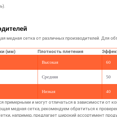
ь).
одителей
ая медная сетка
от различных производителей. Для об
ки (мм)
Плотность плетения
Эффект
Высокая
60
Средняя
50
Низкая
40
ся примерными и могут отличаться в зависимости от ко
ющая медная сетка
, рекомендуем обратиться к провер
Сетки
, например, предлагает широкий ассортимент про