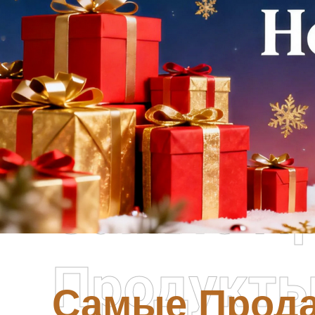
Самые П
Продукт
Самые Прод