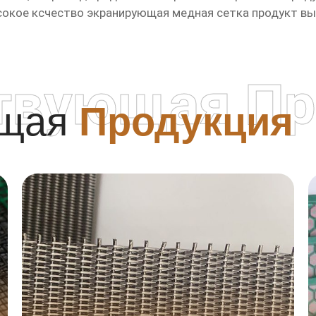
окое ксчество экранирующая медная сетка продукт
вы 
твующая Пр
ющая
Продукция