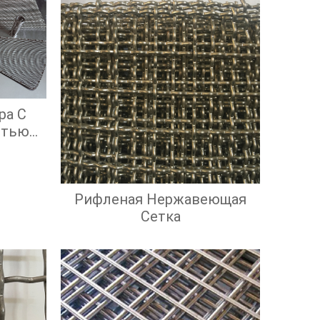
ра С
стью
ой
ью
Рифленая Нержавеющая
Сетка