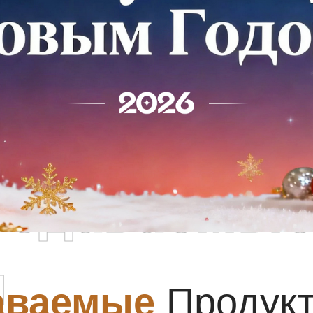
родаваемы
ы
аваемые
Продук