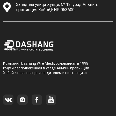
Западная улица Хунци, № 13, уезд Аньпин,
провинция Хэбэй,КНР. 053600
Компания Dashang Wire Mesh, основанная в 1998
году и расположенная в уезде Аньпин провинции
Хэбэй, является производителем и поставщиком,
специализирующимся на производстве и
продаже металлических фильтров.