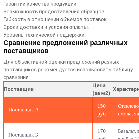
Гарантии качества продукции.
Возможность предоставления образцов.
Гибкость в отношении объемов поставок.
Сроки доставки и условия оплаты.
Уровень технической поддержки.
Сравнение предложений различных
поставщиков
Для объективной оценки предложений разных
поставщиков рекомендуется использовать таблицу
сравнения:
Цена
Поставщик
Характер
(за м2)
150
Стеклово
Поставщик А
руб.
смола, я
170
Базальт,
Поставщик Б
руб.
ячейка 1