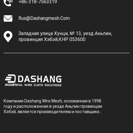
+86-318-7563319
Rus@dashangmesh.com
Западная улица Хунци, № 13, уезд Аньпин,
провинция Хэбэй,КНР. 053600
Компания Dashang Wire Mesh, основанная в 1998
году и расположенная в уезде Аньпин провинции
Хэбэй, является производителем и поставщиком,
специализирующимся на производстве и
продаже металлических фильтров.