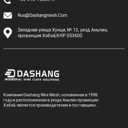
Rus@dashangmesh.com
Западная улица Хунци, № 13, уезд Аньпин,
провинция Хэбэй,КНР. 053600
Компания Dashang Wire Mesh, основанная в 1998
году и расположенная в уезде Аньпин провинции
Хэбэй, является производителем и поставщиком,
специализирующимся на производстве и
продаже металлических фильтров.