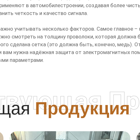
применяют в автомобилестроении, создавая более чист
анить четкость и качество сигнала.
важно учитывать несколько факторов. Самое главное –
нужно смотреть на толщину проволоки, которая должна 
ого сделана сетка (это должна быть, конечно, медь). 
ли вам нужна надёжная защита от электромагнитных по
ыми параметрами.
твующая Пр
ющая
Продукция