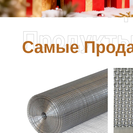
Самые П
Продукт
Самые Прод