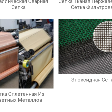
аллическая Сварная
Сетка Тканая Нержав
Сетка
Сетка Фильтров
Нержавеющая
Эпоксидная Сет
тка Сплетенная Из
ветных Металлов