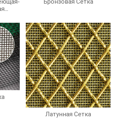
еющая-
Бронзовая Сетка
ая
ка
Латунная Сетка