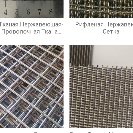
 Тканая Нержавеющая-
Рифленая Нержаве
 Проволочная Тканая
Сетка
адратными Ячейками