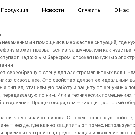
Продукция
Новости
Служить
О Нас
ая для экранирования
я
 а незаменимый помощник в множестве ситуаций, где н
лефону может прерваться из-за шумов, или как чувств
выступает надежным барьером, отсекая ненужные элект
вания
ет своеобразную стену для электромагнитных волн. Бл
никая сквозь нее. Это свойство делает ее идеальным 
тый сигнал, стабильную работу и защиту от ненужных по
 передаваемую по ним. Или в технических помещениях,
орудование. Проще говоря, она – как щит, который обер
вания чрезвычайно широка. От электронных устройств,
не – везде, где важно защитить от помех, используетс
 и приёмных устройств, предотвращая искажение сигна