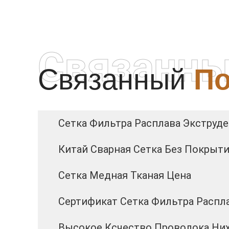
Связанны
Связанный
По
Сетка Фильтра Расплава Экструд
Китай Сварная Сетка Без Покрыт
Сетка Медная Тканая Цена
Сертификат Сетка Фильтра Распла
Высокое Ксчество Проволока Ни