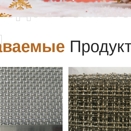
родаваемы
ы
аваемые
Продук