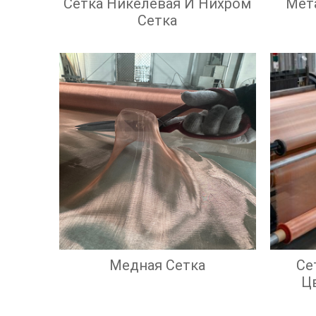
Сетка Никелевая И Нихром
Мет
Сетка
Медная Сетка
Се
Ц