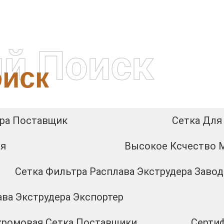
й Поиск
иск
ера Поставщик
Сетка Для
ия
Высокое Ксчество 
Сетка Фильтра Расплава Экструдера Заво
ва Экструдера Экспортер
хромовая Сетка Поставщики
Сертиф