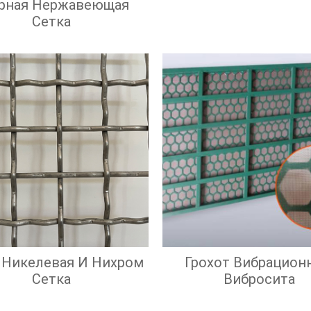
рная Нержавеющая
Сетка
 Никелевая И Нихром
Грохот Вибрацион
Сетка
Вибросита