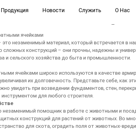
Продукция
Новости
Служить
О Нас
олочные тканые с квадрат
ратными ячейками
 это незаменимый материал, который встречается в на
о сложных конструкций – они прочны, надежны и униве
ва и сельского хозяйства до быта и промышленности.
тными ячейками широко используются в качестве арми
увеличивая их долговечность. Представьте себе, как э
ожно увидеть при возведении фундаментов, стен, перек
 инструментом для любого строителя.
йстве
то незаменимый помощник в работе с животными и посад
защитных конструкций для растений от животных. Во мн
транство для скота, оградить поля от животных-вреди