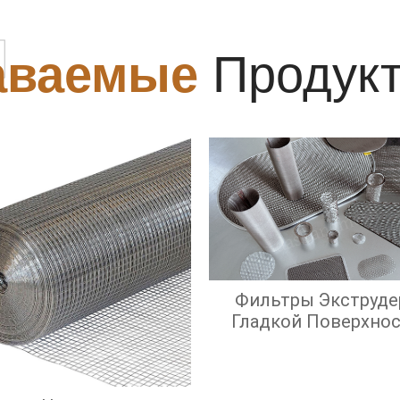
ы
аваемые
Продук
Фильтры Экструде
Гладкой Поверхно
Экрана И Высок
Эффективност
Фильтрации