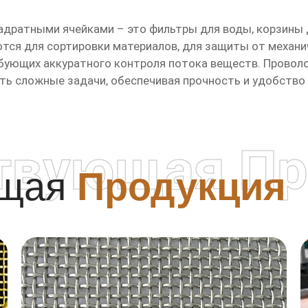
вадратными ячейками – это фильтры для воды, корзины 
тся для сортировки материалов, для защиты от механи
ребующих аккуратного контроля потока веществ. Провол
ть сложные задачи, обеспечивая прочность и удобство
твующая Пр
ющая
Продукция