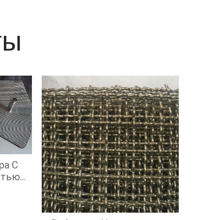
ты
ра С
стью
ой
ью