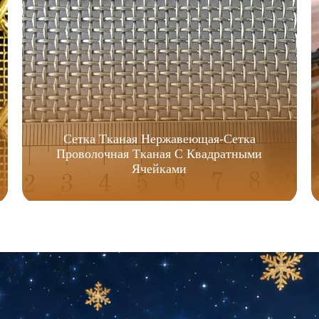
Сетка Тканая Нержавеющая-Сетка
Проволочная Тканая С Квадратными
Ячейками