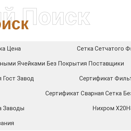
й Поиск
иск
ка Цена
Сетка Сетчатого 
атными Ячейками Без Покрытия Поставщики
 Гост Завод
Сертификат Филь
Сертификат Сварная Сетка Б
а Заводы
Нихром Х20Н
вания