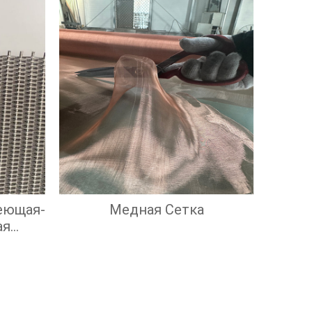
еющая-
Медная Сетка
ая