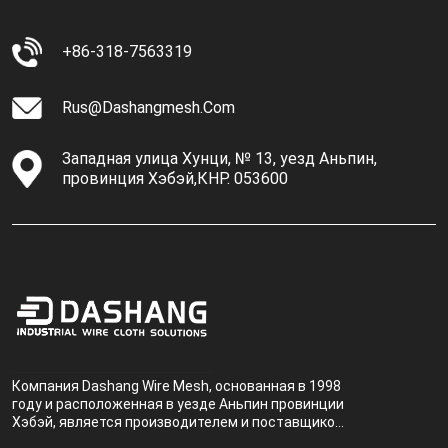
+86-318-7563319
Rus@dashangmesh.com
Западная улица Хунци, № 13, уезд Аньпин,
провинция Хэбэй,КНР. 053600
Компания Dashang Wire Mesh, основанная в 1998
году и расположенная в уезде Аньпин провинции
Хэбэй, является производителем и поставщиком,
специализирующимся на производстве и