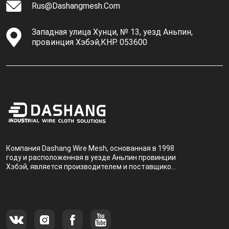
Rus@dashangmesh.com
Западная улица Хунци, № 13, уезд Аньпин,
провинция Хэбэй,КНР. 053600
Компания Dashang Wire Mesh, основанная в 1998
году и расположенная в уезде Аньпин провинции
Хэбэй, является производителем и поставщиком,
специализирующимся на производстве и
продаже металлических фильтров.