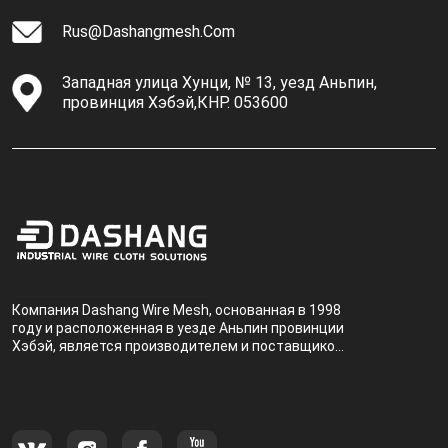
Rus@dashangmesh.com
Западная улица Хунци, № 13, уезд Аньпин,
провинция Хэбэй,КНР. 053600
Компания Dashang Wire Mesh, основанная в 1998
году и расположенная в уезде Аньпин провинции
Хэбэй, является производителем и поставщиком,
специализирующимся на производстве и
продаже металлических фильтров.