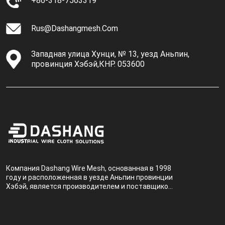
+86-318-7563319
Rus@dashangmesh.com
Западная улица Хунци, № 13, уезд Аньпин,
провинция Хэбэй,КНР. 053600
Компания Dashang Wire Mesh, основанная в 1998
году и расположенная в уезде Аньпин провинции
Хэбэй, является производителем и поставщиком,
специализирующимся на производстве и
продаже металлических фильтров.