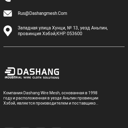
Rus@dashangmesh.com
Западная улица Хунци, № 13, уезд Аньпин,
провинция Хэбэй,КНР. 053600
Компания Dashang Wire Mesh, основанная в 1998
году и расположенная в уезде Аньпин провинции
Хэбэй, является производителем и поставщиком,
специализирующимся на производстве и
продаже металлических фильтров.