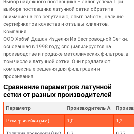
Выбор надежного поставщика – залог успеха. При
выборе поставщика
латунной сетки
обратите
внимание на его репутацию, опыт работы, наличие
сертификатов качества и отзывы клиентов.
Компания
ООО Хэбэй Дашан Изделия Из Беспроводной Сетки
,
основанная в 1998 году, специализируется на
производстве и продаже металлических фильтров, в
том числе и
латунной сетки
. Они предлагают
комплексные решения для фильтрации и
просеивания.
Сравнение параметров латунной
сетки от разных производителей
Параметр
Производитель А
Произв
Размер ячейки (мм)
1,0
1,2
Толщина проволоки (мм)
0,2
0,25