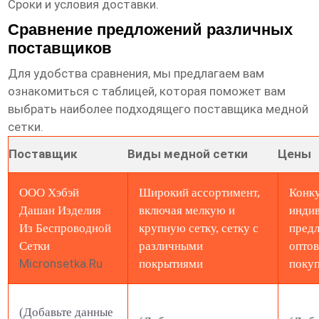
Сроки и условия доставки.
Сравнение предложений различных
поставщиков
Для удобства сравнения, мы предлагаем вам
ознакомиться с таблицей, которая поможет вам
выбрать наиболее подходящего поставщика
медной
сетки
.
Поставщик
Виды медной сетки
Цены
ООО Хэбэй
Широкий ассортимент,
Конк
Дашан Изделия
включая мелкую и
инди
Из Беспроводной
крупную сетку, сетку с
пред
Сетки
различными
опто
Micronsetka.ru
покрытиями
поку
(Добавьте данные