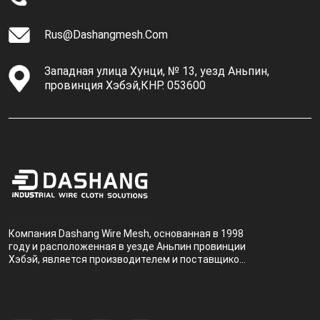
Rus@dashangmesh.com
Западная улица Хунци, № 13, уезд Аньпин,
провинция Хэбэй,КНР. 053600
Компания Dashang Wire Mesh, основанная в 1998
году и расположенная в уезде Аньпин провинции
Хэбэй, является производителем и поставщиком,
специализирующимся на производстве и
продаже металлических фильтров.