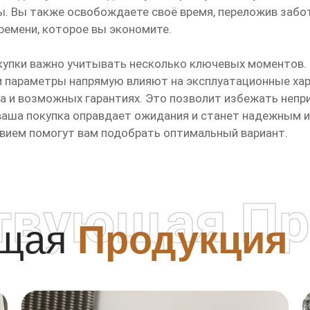
. Вы также освобождаете своё время, переложив забот
времени, которое вы экономите.
купки важно учитывать несколько ключевых моментов. 
ти параметры напрямую влияют на эксплуатационные хар
 и возможных гарантиях. Это позволит избежать непр
 ваша покупка оправдает ожидания и станет надежным и
твием помогут вам подобрать оптимальный вариант.
твующая Пр
ющая
Продукция