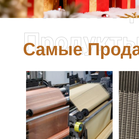
Самые П
Продукт
Самые Прод