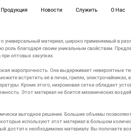
Продукция
Новости
Служить
О Нас
омовая сетка
 это универсальный материал, широко применяемый в раз
ю роль благодаря своим уникальным свойствам. Предлаг
 при оптовых закупках.
окая жаропрочность. Она выдерживает невероятные те
ожете встретить её в печах, грилях, электрочайниках,
ратуры. Кроме этого, нихромовая сетка обладает усто
ежность. Этот материал не боится механических воздей
омически выгодное решение. Большие объемы позволяю
, которые используют этот материал в большом количес
ый доступ к необходимому материалу. Вы получаете во