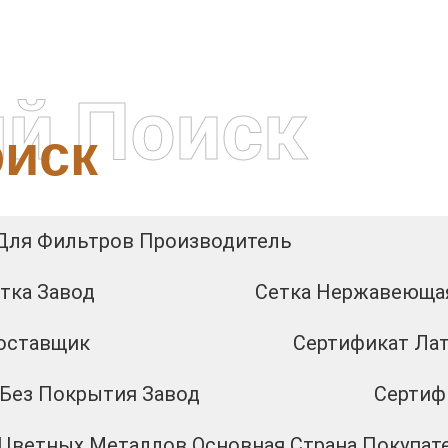
й Поиск
иск
Для Фильтров Производитель
тка Завод
Сетка Нержавеющая
Поставщик
Сертификат Лат
 Без Покрытия Завод
Сертиф
 Цветных Металлов Основная Страна Покупат