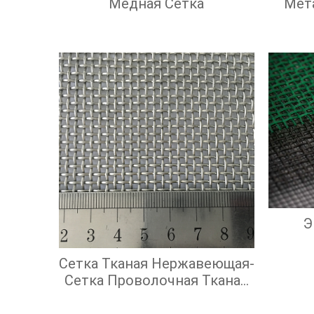
Медная Сетка
Мет
Э
Сетка Тканая Нержавеющая-
Сетка Проволочная Тканая
С Квадратными Ячейками