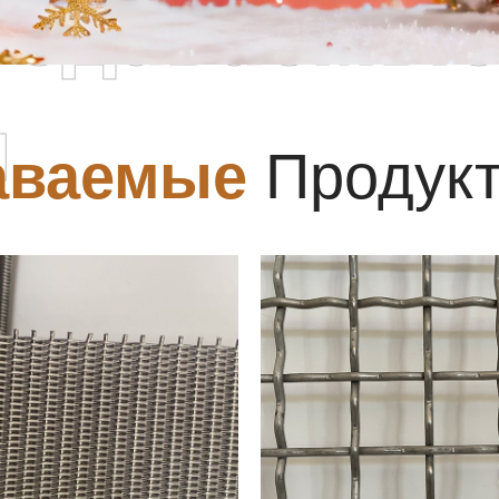
родаваемы
ы
аваемые
Продук