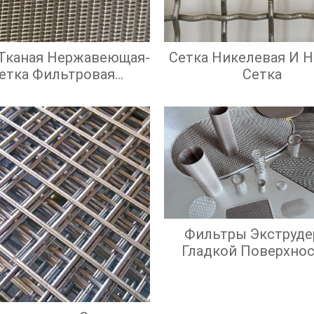
 Тканая Нержавеющая-
Сетка Никелевая И 
етка Фильтровая
Сетка
Нержавеющая
Фильтры Экструде
Гладкой Поверхно
Экрана И Высок
Эффективност
Фильтрации