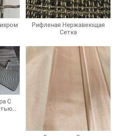
Нихром
Рифленая Нержавеющая
Сетка
ра С
стью
ой
ью