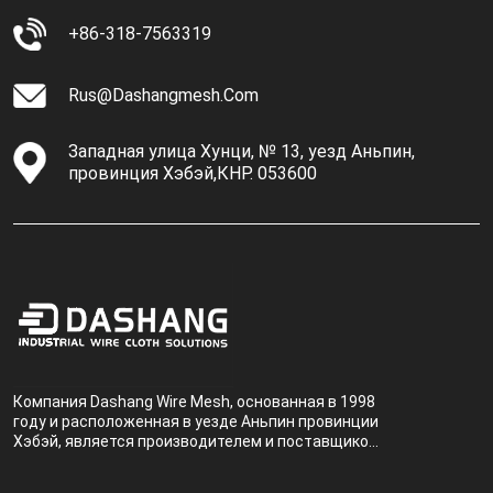
+86-318-7563319
Rus@dashangmesh.com
Западная улица Хунци, № 13, уезд Аньпин,
провинция Хэбэй,КНР. 053600
Компания Dashang Wire Mesh, основанная в 1998
году и расположенная в уезде Аньпин провинции
Хэбэй, является производителем и поставщиком,
специализирующимся на производстве и
продаже металлических фильтров.