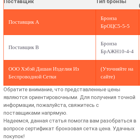
Поставщик
Тип бронзы
Бронза
Поставщик A
БрОЦС5-5-5
Бронза
Поставщик B
БрАЖН10-4-4
ООО Хэбэй Дашан Изделия Из
(Уточняйте на
Беспроводной Сетки
сайте)
Обратите внимание, что представленные цены
являются ориентировочными. Для получения точной
информации, пожалуйста, свяжитесь с
поставщиками напрямую.
Надеемся, данная статья помогла вам разобраться в
вопросе
сертификат бронзовая сетка цена
. Удачных
покупок!