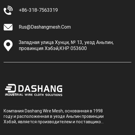
+86-318-7563319
Rus@dashangmesh.com
Западная улица Хунци, № 13, уезд Аньпин,
провинция Хэбэй,КНР. 053600
Компания Dashang Wire Mesh, основанная в 1998
году и расположенная в уезде Аньпин провинции
Хэбэй, является производителем и поставщиком,
специализирующимся на производстве и
продаже металлических фильтров.