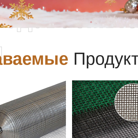
родаваемы
ы
аваемые
Продук