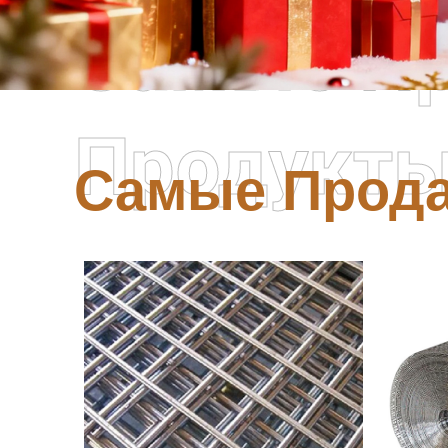
Самые П
Продукт
Самые Прод