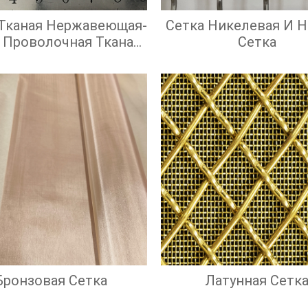
 Тканая Нержавеющая-
Сетка Никелевая И 
 Проволочная Тканая
Сетка
адратными Ячейками
Бронзовая Сетка
Латунная Сетк