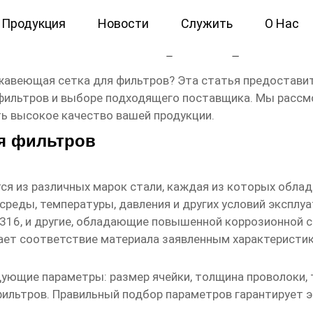
Продукция
Новости
Служить
О Нас
ая сетка для фильтров Эк
жавеющая сетка для фильтров
? Эта статья предостав
 фильтров и выборе подходящего поставщика. Мы расс
ь высокое качество вашей продукции.
я фильтров
я из различных марок стали, каждая из которых обла
среды, температуры, давления и других условий эксплу
ISI 316, и другие, обладающие повышенной коррозионной
ет соответствие материала заявленным характеристик
ющие параметры: размер ячейки, толщина проволоки, ти
фильтров
. Правильный подбор параметров гарантирует 