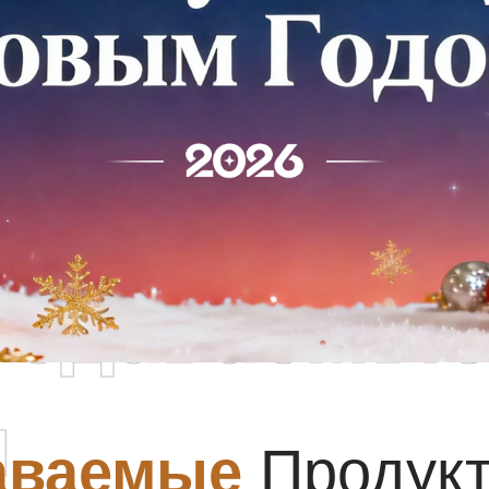
родаваемы
ы
аваемые
Продук