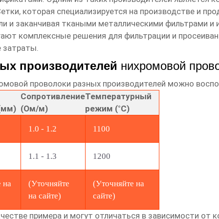
Сетки
, которая специализируется на производстве и пр
и и заканчивая ткаными металлическими фильтрами и 
агают комплексные решения для фильтрации и просеива
 затраты.
ных производителей
нихромовой пров
омовой проволоки
разных производителей можно воспо
Сопротивление
Температурный
(мм)
(Ом/м)
режим (°C)
1.0 - 1.2
1100
1.1 - 1.3
1200
 на
(Уточняйте
(Уточняйте на
на сайте)
сайте)
честве примера и могут отличаться в зависимости от к