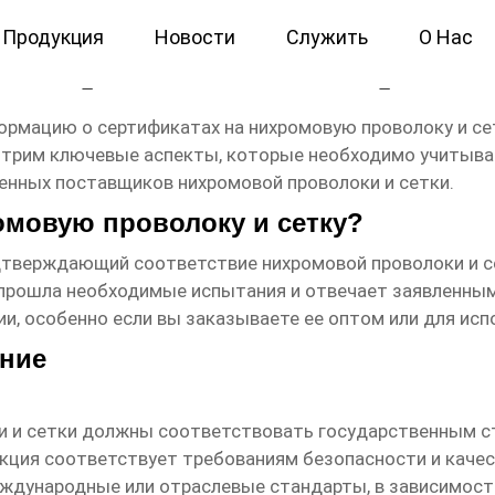
Продукция
Новости
Служить
О Нас
 нихромовая сетка Произв
формацию о
сертификатах на нихромовую проволоку и се
трим ключевые аспекты, которые необходимо учитывать
еренных поставщиков
нихромовой проволоки и сетки
.
омовую проволоку и сетку?
одтверждающий соответствие
нихромовой проволоки и с
я прошла необходимые испытания и отвечает заявленны
и, особенно если вы заказываете ее оптом или для исп
ение
 и сетки
должны соответствовать государственным ст
кция соответствует требованиям безопасности и качест
ждународные или отраслевые стандарты, в зависимости