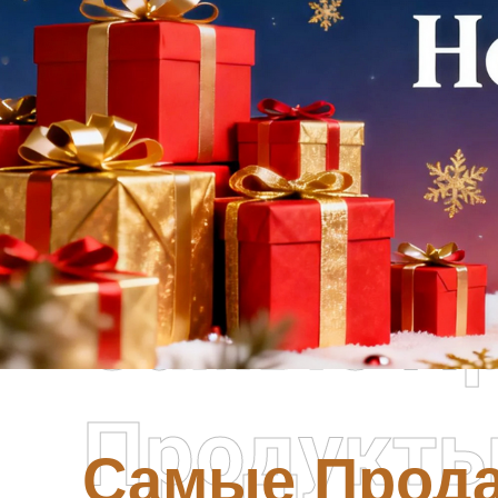
Самые П
Продукт
Самые Прод