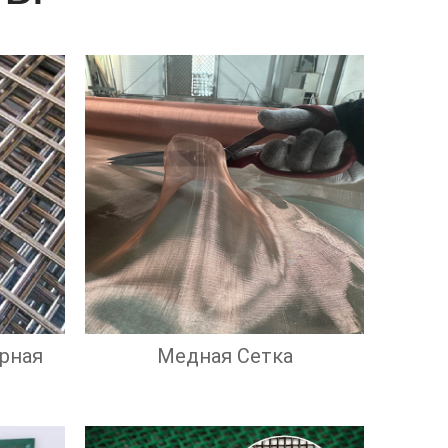
рная
Медная Сетка