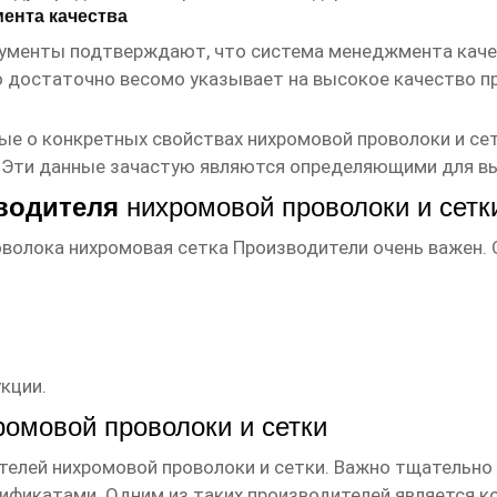
ента качества
кументы подтверждают, что система менеджмента каче
 достаточно весомо указывает на высокое качество п
ые о конкретных свойствах
нихромовой проволоки и се
д. Эти данные зачастую являются определяющими для в
зводителя
нихромовой проволоки и сетк
волока нихромовая сетка Производители
очень важен.
кции.
ромовой проволоки и сетки
ителей
нихромовой проволоки и сетки
. Важно тщательно
ификатами. Одним из таких производителей является к