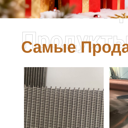
Самые П
Продукт
Самые Прод