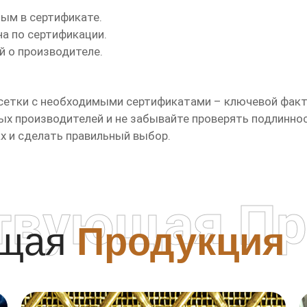
ным в сертификате.
на по сертификации.
й о производителе.
сетки
с необходимыми сертификатами – ключевой факт
ых производителей и не забывайте проверять подлиннос
х и сделать правильный выбор.
твующая Пр
ющая
Продукция