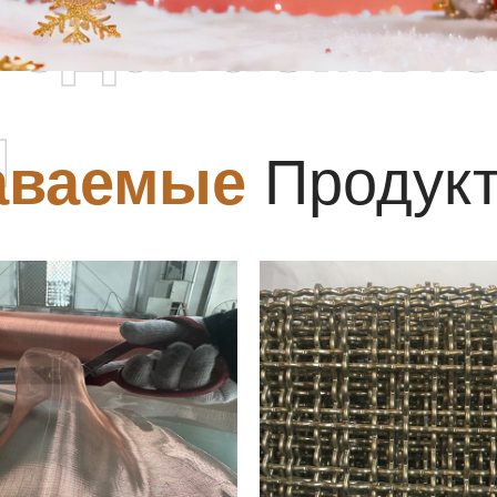
родаваемы
ы
аваемые
Продук