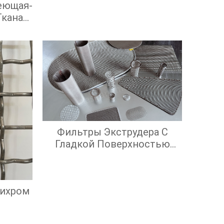
еющая-
Тканая
йками
Фильтры Экструдера С
Гладкой Поверхностью
Экрана И Высокой
Эффективностью
Фильтрации
Нихром