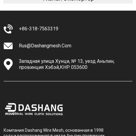
+86-318-7563319
Rus@dashangmesh.com
Западная улица Хунци, № 13, уезд Аньпин,
провинция Хэбэй,КНР. 053600
Компания Dashang Wire Mesh, основанная в 1998
году и расположенная в уезде Аньпин провинции