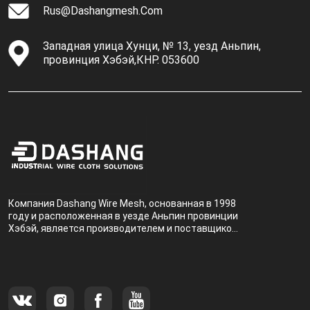
Rus@dashangmesh.com
Западная улица Хунци, № 13, уезд Аньпин,
провинция Хэбэй,КНР. 053600
Компания Dashang Wire Mesh, основанная в 1998
году и расположенная в уезде Аньпин провинции
Хэбэй, является производителем и поставщиком,
специализирующимся на производстве и
продаже металлических фильтров.