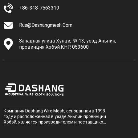
+86-318-7563319
Rus@dashangmesh.com
Западная улица Хунци, № 13, уезд Аньпин,
провинция Хэбэй,КНР. 053600
Компания Dashang Wire Mesh, основанная в 1998
году и расположенная в уезде Аньпин провинции
Хэбэй, является производителем и поставщиком,
специализирующимся на производстве и
продаже металлических фильтров.