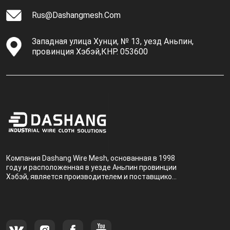
Rus@dashangmesh.com
Западная улица Хунци, № 13, уезд Аньпин,
провинция Хэбэй,КНР. 053600
Компания Dashang Wire Mesh, основанная в 1998
году и расположенная в уезде Аньпин провинции
Хэбэй, является производителем и поставщиком,
специализирующимся на производстве и
продаже металлических фильтров.