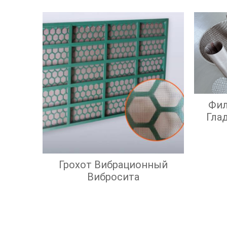
С Кв
Фил
Гла
Э
Э
Грохот Вибрационный
Вибросита