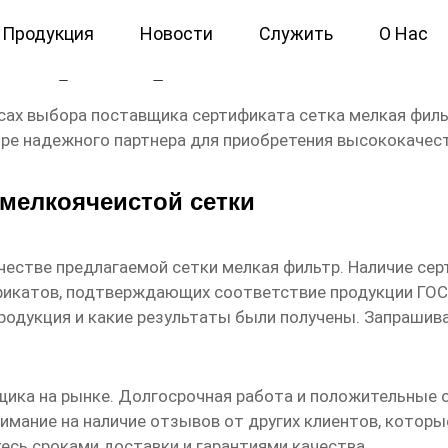
Продукция
Новости
Служить
О Нас
кая фильтр Поставщик
осах выбора
поставщика
сертификата сетка мелкая фил
оре надежного партнера для приобретения высококачес
мелкоячеистой сетки
ачестве предлагаемой
сетки мелкая фильтр
. Наличие се
тификатов, подтверждающих соответствие продукции ГО
продукция и какие результаты были получены. Запрашив
щика
на рынке. Долгосрочная работа и положительные
нимание на наличие отзывов от других клиентов, кото
тесь сроками доставки и гарантиями качества.