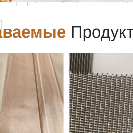
ы
аваемые
Продук