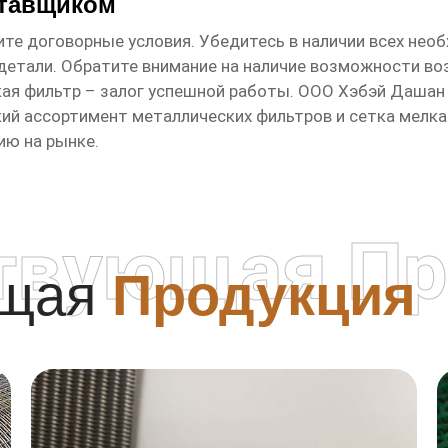
ставщиком
те договорные условия. Убедитесь в наличии всех необ
детали. Обратите внимание на наличие возможности во
кая фильтр
– залог успешной работы. ООО Хэбэй Дашан 
кий ассортимент металлических фильтров и
сетка мелка
ию на рынке.
твующая Пр
ющая
Продукция