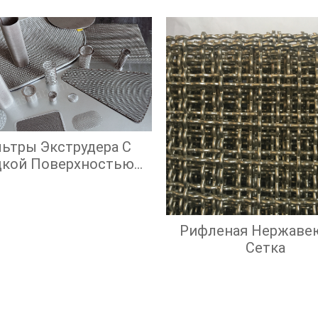
адратными Ячейками
ьтры Экструдера С
дкой Поверхностью
крана И Высокой
ффективностью
Фильтрации
Рифленая Нержаве
Сетка