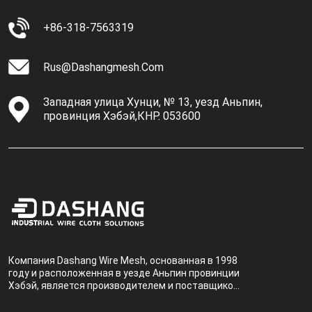
+86-318-7563319
Rus@dashangmesh.com
Западная улица Хунци, № 13, уезд Аньпин,
провинция Хэбэй,КНР. 053600
Компания Dashang Wire Mesh, основанная в 1998
году и расположенная в уезде Аньпин провинции
Хэбэй, является производителем и поставщиком,
специализирующимся на производстве и
продаже металлических фильтров.