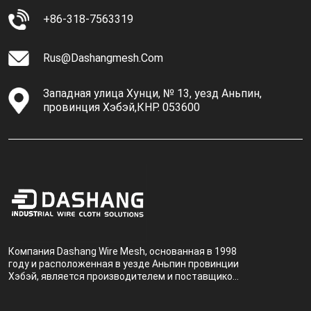
+86-318-7563319
Rus@dashangmesh.com
Западная улица Хунци, № 13, уезд Аньпин,
провинция Хэбэй,КНР. 053600
Компания Dashang Wire Mesh, основанная в 1998
году и расположенная в уезде Аньпин провинции
Хэбэй, является производителем и поставщиком,
специализирующимся на производстве и
продаже металлических фильтров.