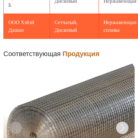
Дисковый
Нержавеющая 
Б
ООО Хэбэй
Сетчатый,
Нержавеющая с
Дашан
Дисковый
сплавы
Соответствующая
Продукция