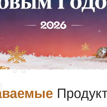
родаваемы
ы
аваемые
Продук