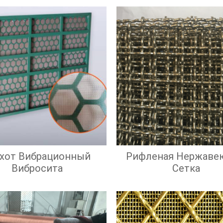
охот Вибрационный
Рифленая Нержаве
Вибросита
Сетка