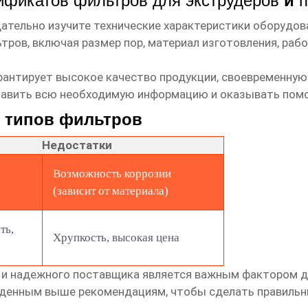
ификатов фильтров для экструдеров
и
щательно изучите технические характеристики оборудов
ов, включая размер пор, материал изготовления, рабоч
рантирует высокое качество продукции, своевременную
тавить всю необходимую информацию и оказывать помо
 типов фильтров
Недостатки
Возможность коррозии
(зависит от материала)
ть,
Хрупкость, высокая цена
и надежного
поставщика
является важным фактором дл
еденным выше рекомендациям, чтобы сделать правильн