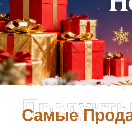
Самые П
Продукт
Самые Прод