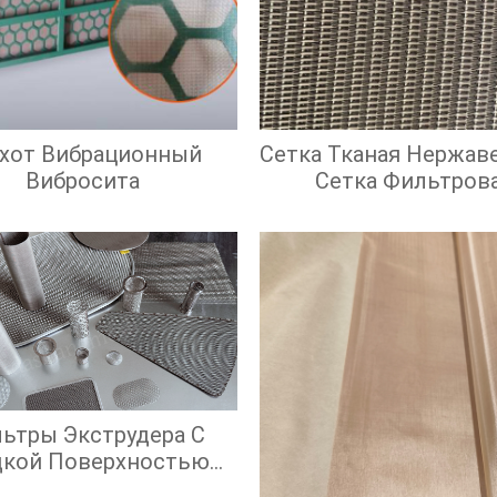
охот Вибрационный
Сетка Тканая Нержав
Вибросита
Сетка Фильтров
Нержавеющая
ьтры Экструдера С
дкой Поверхностью
крана И Высокой