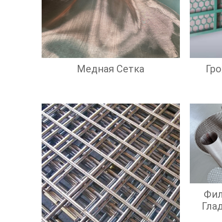
Медная Сетка
Гр
Фил
Гла
Э