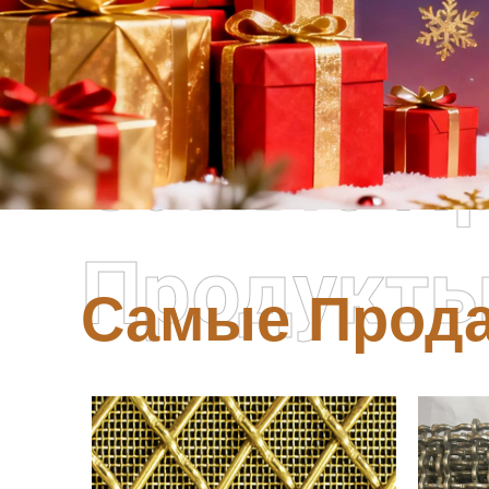
Самые П
Продукт
Самые Прод