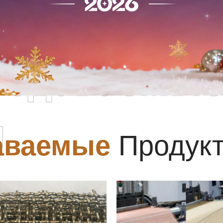
родаваемы
ы
аваемые
Продук