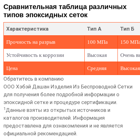
Сравнительная таблица различных
типов эпоксидных сеток
Характеристика
Тип А
Тип Б
Прочность на разрыв
100 МПа
150 МП
Устойчивость к коррозии
Высокая
Очень в
Цена
Средняя
Высока
Обратитесь в компанию
ООО Хэбэй Дашан Изделия Из Беспроводной Сетки
для получения более подробной информации о
эпоксидной сетке
и процедуре сертификации.
1
Данные взяты из открытых источников и
каталогов производителей. Информация
предоставлена для ознакомления и не является
официальной рекомендацией.