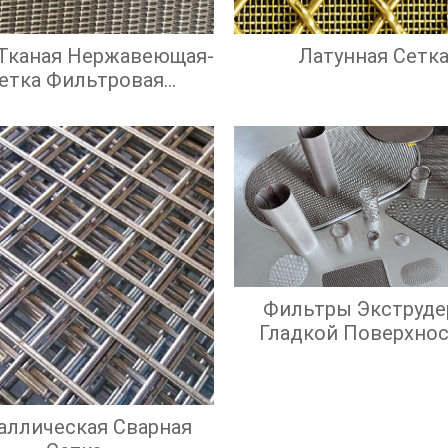
 Тканая Нержавеющая-
Латунная Сетк
етка Фильтровая
Нержавеющая
Фильтры Экструде
Гладкой Поверхно
Экрана И Высок
Эффективност
Фильтрации
аллическая Сварная