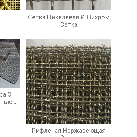
а
Сетка Никелевая И Нихром
Сетка
ра С
стью
ой
ью
Рифленая Нержавеющая