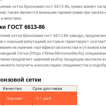
влении
сетка бронзовая гост 6613 86
, прямо влияет на 
ина) также являются важными параметрами при заказе 
 и монтаже.
ки ГОСТ 6613-86
ителей
сетка бронзовая гост 6613 86 заводы
, предлагаю
 с хорошей репутацией, которые гарантируют соответ
мание на наличие сертификатов качества и отзывов кли
оводной Сетки (
Https://www.micronsetka.ru
) специализ
мпания предлагает широкий выбор продукции, высокое 
ы можете получить консультацию специалистов и подоб
онзовой сетки
Качество
Срок доставки
Хорошее
5-7 дней