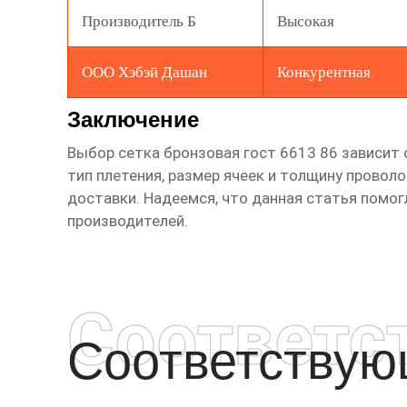
Производитель Б
Высокая
ООО Хэбэй Дашан
Конкурентная
Заключение
Выбор
сетка бронзовая гост 6613 86
зависит 
тип плетения, размер ячеек и толщину провол
доставки. Надеемся, что данная статья помог
производителей.
Соответс
Соответству