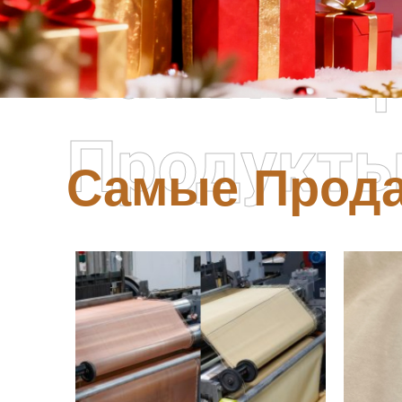
Самые П
Продукт
Самые Прод