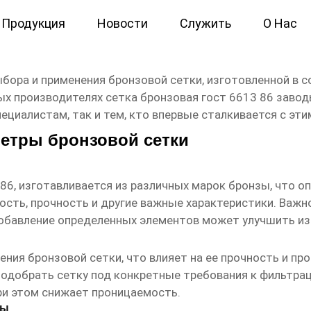
Продукция
Новости
Служить
О Нас
613 86 заводы
ора и применения бронзовой сетки, изготовленной в с
ных производителях
сетка бронзовая гост 6613 86 заво
ециалистам, так и тем, кто впервые сталкивается с эт
метры бронзовой сетки
86, изготавливается из различных марок бронзы, что о
ость, прочность и другие важные характеристики. Важн
добавление определенных элементов может улучшить и
ния бронзовой сетки, что влияет на ее прочность и п
одобрать сетку под конкретные требования к фильтраци
ри этом снижает проницаемость.
ры