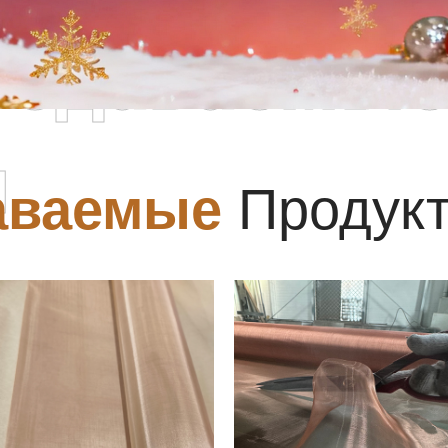
родаваемы
ы
аваемые
Продук