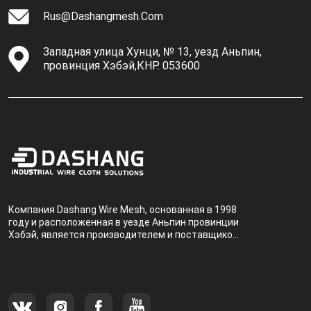
Rus@dashangmesh.com
Западная улица Хунци, № 13, уезд Аньпин,
провинция Хэбэй,КНР. 053600
Компания Dashang Wire Mesh, основанная в 1998
году и расположенная в уезде Аньпин провинции
Хэбэй, является производителем и поставщиком,
специализирующимся на производстве и
продаже металлических фильтров.