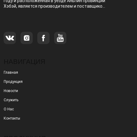
году и расположенная в уезде Аньпин провинции
Хэбэй, является производителем и поставщиком,
специализирующимся на производстве и
продаже металлических фильтров.
НАВИГАЦИЯ
Главная
Продукция
Новости
Служить
О Нас
Контакты