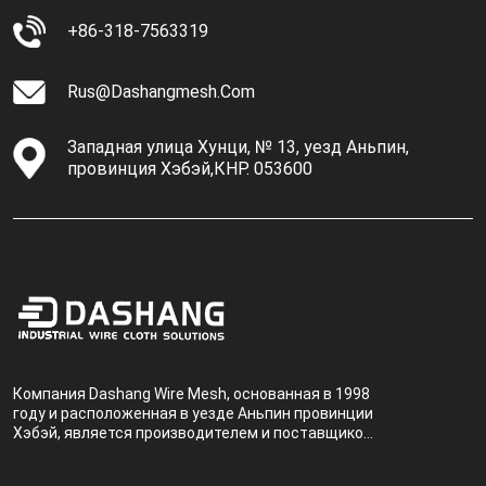
+86-318-7563319
Rus@dashangmesh.com
Западная улица Хунци, № 13, уезд Аньпин,
провинция Хэбэй,КНР. 053600
Компания Dashang Wire Mesh, основанная в 1998
году и расположенная в уезде Аньпин провинции
Хэбэй, является производителем и поставщиком,
специализирующимся на производстве и
продаже металлических фильтров.