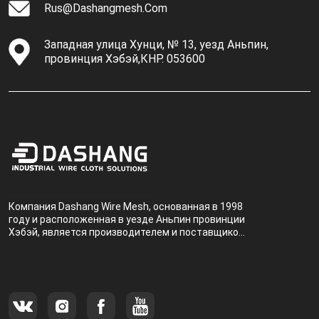
Rus@dashangmesh.com
Западная улица Хунци, № 13, уезд Аньпин,
провинция Хэбэй,КНР. 053600
Компания Dashang Wire Mesh, основанная в 1998
году и расположенная в уезде Аньпин провинции
Хэбэй, является производителем и поставщиком,
специализирующимся на производстве и
продаже металлических фильтров.