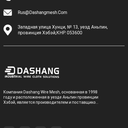
Rus@dashangmesh.com
Западная улица Хунци, № 13, уезд Аньпин,
провинция Хэбэй,КНР. 053600
Компания Dashang Wire Mesh, основанная в 1998
году и расположенная в уезде Аньпин провинции
Хэбэй, является производителем и поставщиком,
специализирующимся на производстве и
продаже металлических фильтров.