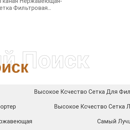
 Тканая Нержавеющая-
етка Фильтровая
Нержавеющая
й Поиск
иск
Высокое Ксчество Сетка Для Фил
портер
Высокое Ксчество Сетка Л
ержавеющая
Самый Лучш