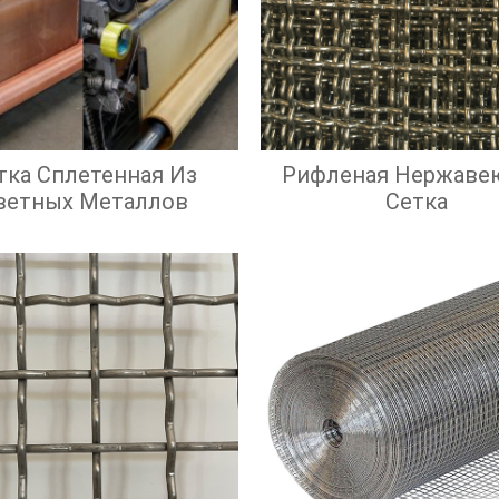
тка Сплетенная Из
Рифленая Нержаве
ветных Металлов
Сетка