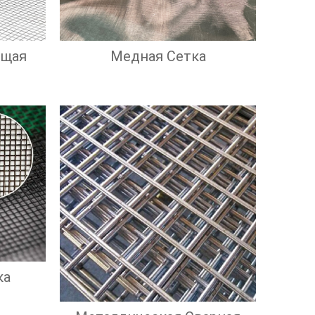
ющая
Медная Сетка
ка