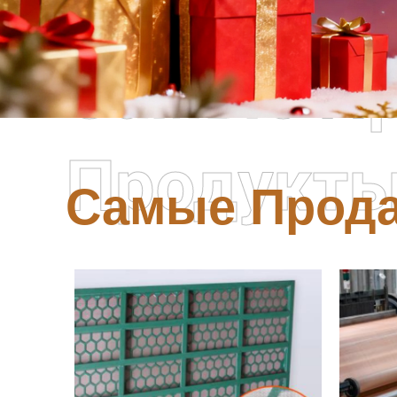
Самые П
Продукт
Самые Прод