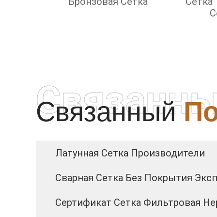
Бронзовая Сетка
Сетка
С
Связанны
Связанный
По
Латунная Сетка Производители
Сварная Сетка Без Покрытия Экс
Сертификат Сетка Фильтровая Н