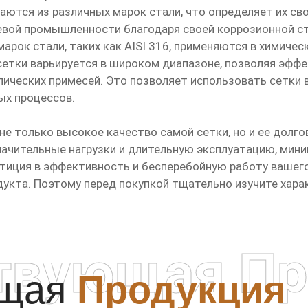
тся из различных марок стали, что определяет их свой
щевой промышленности благодаря своей коррозионной с
арок стали, таких как AISI 316, применяются в химичес
 сетки варьируется в широком диапазоне, позволяя эфф
ических примесей. Это позволяет использовать сетки 
ых процессов.
не только высокое качество самой сетки, но и ее долг
чительные нагрузки и длительную эксплуатацию, миним
тиция в эффективность и бесперебойную работу вашего
укта. Поэтому перед покупкой тщательно изучите хара
твующая Пр
ющая
Продукция