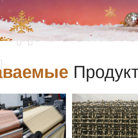
родаваемы
ы
аваемые
Продук