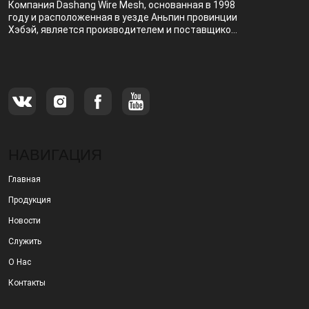
Компания Dashang Wire Mesh, основанная в 1998
году и расположенная в уезде Аньпин провинции
Хэбэй, является производителем и поставщиком,
специализирующимся на производстве и
продаже металлических фильтров.
НАВИГАЦИЯ
Главная
Продукция
Новости
Служить
О Нас
Контакты