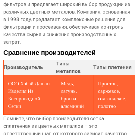
фильтров и предлагает широкий выбор продукции из
различных цветных металлов. Компания, основанная
в 1998 году, предлагает комплексные решения для
фильтрации и просеивания, обеспечивая контроль
качества сырья и снижение производственных
затрат.
Сравнение производителей
Типы
Производитель
Типы плетения
металлов
ООО Хэбэй Дашан
Медь,
Простое,
Изделия Из
латунь,
саржевое,
Беспроводной
бронза,
голландское,
Сетки
алюминий
полотно
Помните, что выбор производителя
сетка
сплетенная из цветных металлов
– это
ответственный шаг, от которого зависит качество