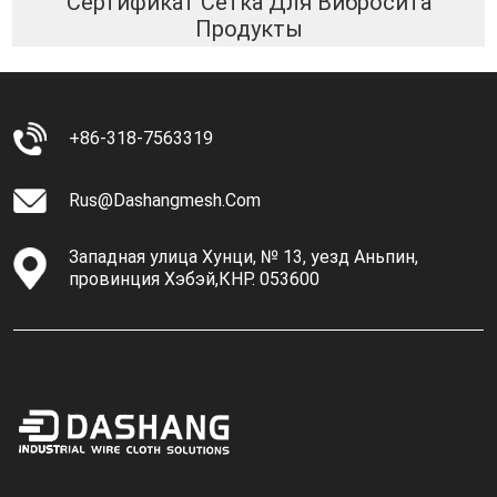
Сертификат Сетка Для Вибросита
Продукты
+86-318-7563319
Rus@dashangmesh.com
Западная улица Хунци, № 13, уезд Аньпин,
провинция Хэбэй,КНР. 053600