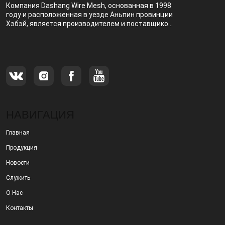
Компания Dashang Wire Mesh, основанная в 1998
году и расположенная в уезде Аньпин провинции
Хэбэй, является производителем и поставщиком,
специализирующимся на производстве и
продаже металлических фильтров.
НАВИГАЦИЯ
Главная
Продукция
Новости
Служить
О Нас
Контакты