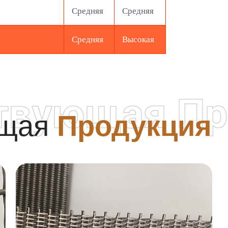
Средняя
Средняя
Средняя
Высокая
твующая Пр
ющая
Продукция