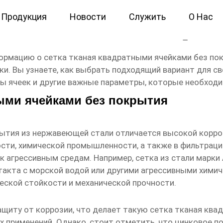
Продукция
Новости
Служить
О Нас
ными ячейками без покрыт
формацию о
сетка тканая квадратными ячейками без по
и. Вы узнаете, как выбрать подходящий вариант для св
 ячеек и другие важные параметры, которые необходи
ными ячейками без покрытия
рытия
из нержавеющей стали отличается высокой корро
ти, химической промышленности, а также в фильтраци
 агрессивным средам. Например, сетка из стали марки
нтакта с морской водой или другими агрессивными хим
еской стойкости и механической прочности.
щиту от коррозии, что делает такую
сетка тканая ква
 применений. Однако, стоит отметить, что цинковое 