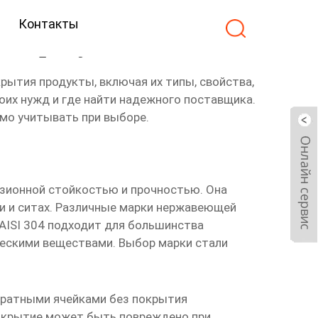
Контакты
ия продукты
крытия продукты
, включая их типы, свойства,
оих нужд и где найти надежного поставщика.
мо учитывать при выборе.
зионной стойкостью и прочностью. Она
и и ситах. Различные марки нержавеющей
 AISI 304 подходит для большинства
ическими веществами. Выбор марки стали
дратными ячейками без покрытия
покрытие может быть повреждено при