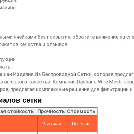
рукций.
изайне.
тными ячейками без покрытия
, обратите внимание на с
фикатов качества и отзывов.
дукции.
латы.
ашан Изделия Из Беспроводной Сетки
, которая предла
ты
высокого качества. Компания Dashang Wire Mesh, осно
ров, предлагая комплексные решения для фильтрации и 
иалов сетки
ая стойкость
Прочность
Стоимость
Высокая
Высокая