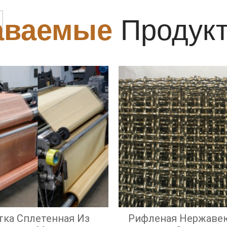
ы
аваемые
Продук
тка Сплетенная Из
Рифленая Нержаве