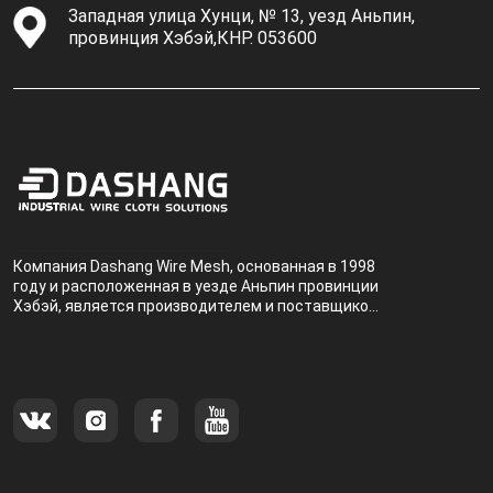
Западная улица Хунци, № 13, уезд Аньпин,
провинция Хэбэй,КНР. 053600
Компания Dashang Wire Mesh, основанная в 1998
году и расположенная в уезде Аньпин провинции
Хэбэй, является производителем и поставщиком,
специализирующимся на производстве и
продаже металлических фильтров.