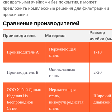
квадратными ячейками без покрытия
, и может
предложить комплексные решения для фильтрации и
просеивания.
Сравнение производителей
Размер
Производитель
Материал
ячейки (м
Нержавеющая
Производитель А
1-10
сталь
Оцинкованная
Производитель Б
2-20
сталь
ООО Хэбэй Дашан
Нержавеющая
Изделия Из
сталь,
Широкий
Беспроводной
низкоуглеродистая
диапазон
Сетки
сталь