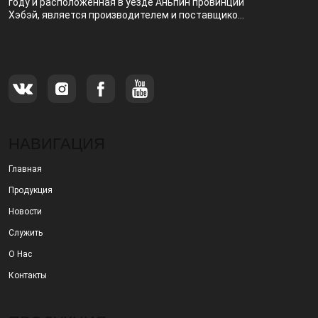
году и расположенная в уезде Аньпин провинции
Хэбэй, является производителем и поставщиком,
специализирующимся на производстве и
продаже металлических фильтров.
НАВИГАЦИЯ
Главная
Продукция
Новости
Служить
О Нас
Контакты