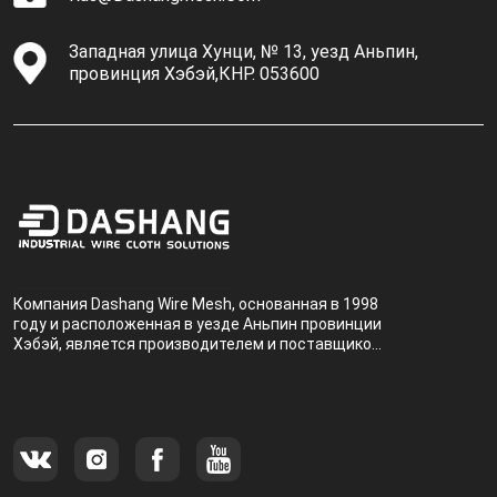
Западная улица Хунци, № 13, уезд Аньпин,
провинция Хэбэй,КНР. 053600
Компания Dashang Wire Mesh, основанная в 1998
году и расположенная в уезде Аньпин провинции
Хэбэй, является производителем и поставщиком,
специализирующимся на производстве и
продаже металлических фильтров.