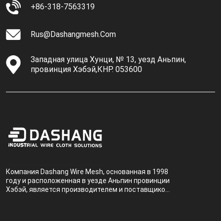
+86-318-7563319
Rus@dashangmesh.com
Западная улица Хунци, № 13, уезд Аньпин,
провинция Хэбэй,КНР. 053600
Компания Dashang Wire Mesh, основанная в 1998
году и расположенная в уезде Аньпин провинции
Хэбэй, является производителем и поставщиком,
специализирующимся на производстве и
продаже металлических фильтров.